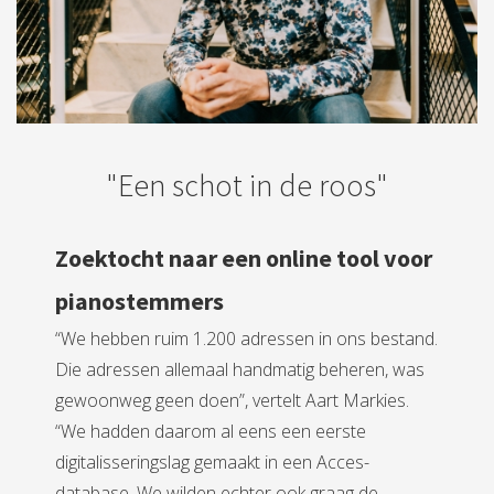
"
E
e
n
s
c
h
o
t
i
n
d
e
r
o
o
s
"
Zoektocht naar een online tool voor
pianostemmers
“We hebben ruim 1.200 adressen in ons bestand.
Die adressen allemaal handmatig beheren, was
gewoonweg geen doen”, vertelt Aart Markies.
“We hadden daarom al eens een eerste
digitalisseringslag gemaakt in een Acces-
database. We wilden echter ook graag de