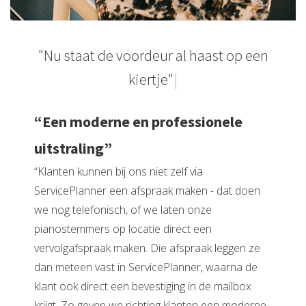
"
N
u
s
t
a
a
t
d
e
v
o
o
r
d
e
u
r
a
l
h
a
a
s
t
o
p
e
e
n
k
i
e
r
t
j
e
"
“Een moderne en professionele
uitstraling”
“Klanten kunnen bij ons niet zelf via
ServicePlanner een afspraak maken - dat doen
we nog telefonisch, of we laten onze
pianostemmers op locatie direct een
vervolgafspraak maken. Die afspraak leggen ze
dan meteen vast in ServicePlanner, waarna de
klant ook direct een bevestiging in de mailbox
krijgt. Zo geven we richting klanten een moderne