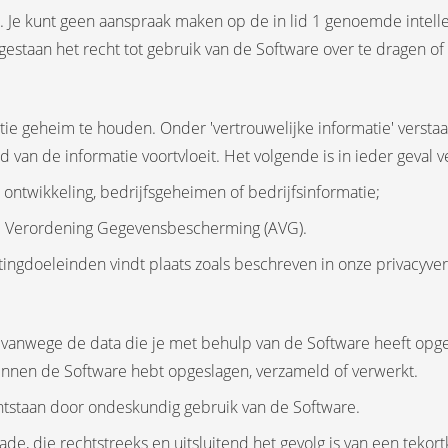
ken. Je kunt geen aanspraak maken op de in lid 1 genoemde intel
egestaan het recht tot gebruik van de Software over te dragen of 
matie geheim te houden. Onder 'vertrouwelijke informatie' versta
d van de informatie voortvloeit. Het volgende is in ieder geval v
 ontwikkeling, bedrijfsgeheimen of bedrijfsinformatie;
e Verordening Gegevensbescherming (AVG).
ngdoeleinden vindt plaats zoals beschreven in onze privacyver
 vanwege de data die je met behulp van de Software heeft opges
 binnen de Software hebt opgeslagen, verzameld of verwerkt.
 ontstaan door ondeskundig gebruik van de Software.
hade, die rechtstreeks en uitsluitend het gevolg is van een tekor