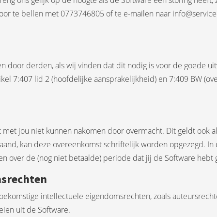
reng ons gelijk op de hoogte als de Software een storing heeft, 
 door te bellen met 0773746805 of te e-mailen naar info@service
 door derden, als wij vinden dat dit nodig is voor de goede ui
kel 7:407 lid 2 (hoofdelijke aansprakelijkheid) en 7:409 BW (ove
mst met jou niet kunnen nakomen door overmacht. Dit geldt ook a
and, kan deze overeenkomst schriftelijk worden opgezegd. In d
en over de (nog niet betaalde) periode dat jij de Software hebt 
omsrechten
n toekomstige intellectuele eigendomsrechten, zoals auteursrech
ien uit de Software.