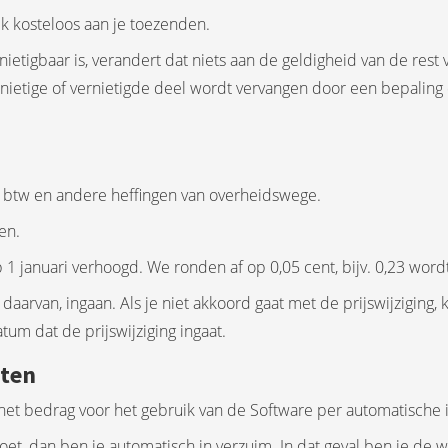
k kosteloos aan je toezenden.
nietigbaar is, verandert dat niets aan de geldigheid van de re
 nietige of vernietigde deel wordt vervangen door een bepaling 
ef btw en andere heffingen van overheidswege.
sen.
 1 januari verhoogd. We ronden af op 0,05 cent, bijv. 0,23 wordt
 daarvan, ingaan. Als je niet akkoord gaat met de prijswijzigin
m dat de prijswijziging ingaat.
sten
et bedrag voor het gebruik van de Software per automatische i
ldoet, dan ben je automatisch in verzuim. In dat geval ben je de 