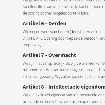
Wij garanderen niet dat de Software foutloos is. B
functionaliteit van de Software. Je kunt dit doen
de storing zo snel mogelijk op te lossen.
Artikel 6 - Derden
Wij mogen werkzaamheden (deels) laten verrichten
7:404 BW (uitvoering door bepaalde persoon), arti
toepassing.
Artikel 7 - Overmacht
Wij zijn niet aansprakelijk als wij de overeenko
nakomen. Als de overmacht langer duurt dan 1 ma
schadevergoeding. Wij zullen jou een factuur stur
Artikel 8 - Intellectuele eigend
Wij zijn exclusief eigenaar van alle bestaande e
broncode en know-how, die rusten op of voortvloe