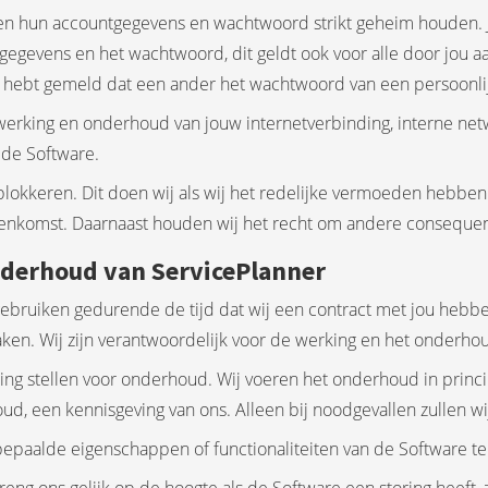
n hun accountgegevens en wachtwoord strikt geheim houden. Je
egevens en het wachtwoord, dit geldt ook voor alle door jou aa
ns hebt gemeld dat een ander het wachtwoord van een persoonli
 werking en onderhoud van jouw internetverbinding, interne net
 de Software.
blokkeren. Dit doen wij als wij het redelijke vermoeden hebben
enkomst. Daarnaast houden wij het recht om andere consequent
onderhoud van ServicePlanner
 gebruiken gedurende de tijd dat wij een contract met jou hebb
ken. Wij zijn verantwoordelijk voor de werking en het onderho
ing stellen voor onderhoud. Wij voeren het onderhoud in principe
, een kennisgeving van ons. Alleen bij noodgevallen zullen wij
epaalde eigenschappen of functionaliteiten van de Software te w