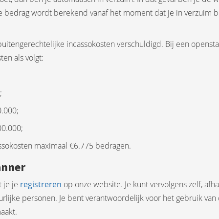
 bedrag wordt berekend vanaf het moment dat je in verzuim ben
e buitengerechtelijke incassokosten verschuldigd. Bij een openst
en als volgt:
;
0.000;
00.000;
cassokosten maximaal €6.775 bedragen.
anner
 je je
registreren
op onze website. Je kunt vervolgens zelf, af
rlijke personen. Je bent verantwoordelijk voor het gebruik van
aakt.