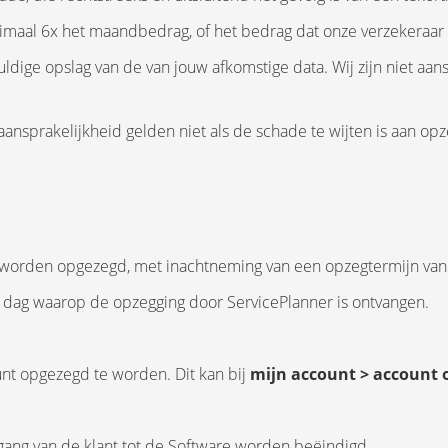
imaal 6x het maandbedrag, of het bedrag dat onze verzekeraar in
ldige opslag van de van jouw afkomstige data. Wij zijn niet aan
nsprakelijkheid gelden niet als de schade te wijten is aan opze
e worden opgezegd, met inachtneming van een opzegtermijn van 
 dag waarop de opzegging door ServicePlanner is ontvangen.
nt opgezegd te worden. Dit kan bij
mijn account > account
egang van de klant tot de Software worden beëindigd.