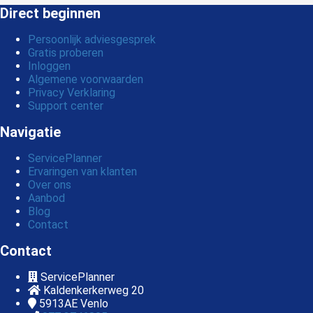
Direct beginnen
Persoonlijk adviesgesprek
Gratis proberen
Inloggen
Algemene voorwaarden
Privacy Verklaring
Support center
Navigatie
ServicePlanner
Ervaringen van klanten
Over ons
Aanbod
Blog
Contact
Contact
ServicePlanner
Kaldenkerkerweg 20
5913AE
Venlo