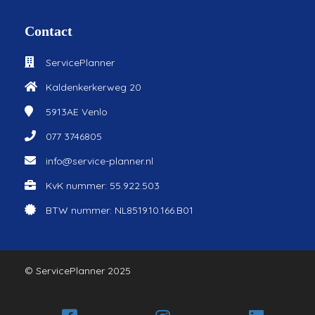
Contact
ServicePlanner
Kaldenkerkerweg 20
5913AE
Venlo
077 3746805
info@service-planner.nl
KvK nummer: 55.922.503
BTW nummer: NL8519.10.166.B01
© ServicePlanner 2025